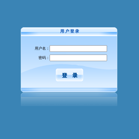
用 户 登 录
用户名：
密码：